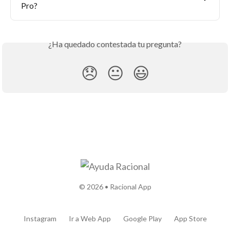
Pro?
¿Ha quedado contestada tu pregunta?
😞
😐
😃
© 2026 • Racional App
Instagram
Ir a Web App
Google Play
App Store