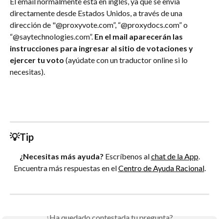
El email normalmente está en inglés, ya que se envía 
directamente desde Estados Unidos, a través de una 
dirección de "@proxyvote.com”, “@proxydocs.com” o 
“@saytechnologies.com”. 
En el mail aparecerán las 
instrucciones para ingresar al sitio de votaciones y 
ejercer tu voto
 (ayúdate con un traductor online si lo 
necesitas).
💡Tip
¿Necesitas más ayuda?
 Escríbenos al 
chat de la App
.
Encuentra más respuestas en el 
Centro de Ayuda Racional
.
¿Ha quedado contestada tu pregunta?