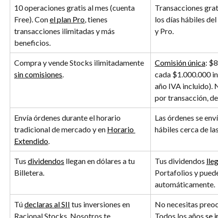
10 operaciones gratis al mes (cuenta 
Transacciones grati
Free). Con 
el plan Pro
, tienes 
los días hábiles del
transacciones ilimitadas y más 
y Pro.
beneficios.
Compra y vende Stocks ilimitadamente 
Comisión única
: $
sin comisiones
.
cada $1.000.000 in
año IVA incluido).
por transacción, de
Envía órdenes durante el horario 
Las órdenes se enví
tradicional de mercado y en 
Horario 
hábiles cerca de la
Extendido
.
Tus 
dividendos
 llegan en dólares a tu 
Tus dividendos 
lle
Billetera.
Portafolios y puede
automáticamente.
Tú 
declaras al SII
 tus inversiones en 
No necesitas preoc
Racional Stocks. Nosotros te 
Todos los años 
se 