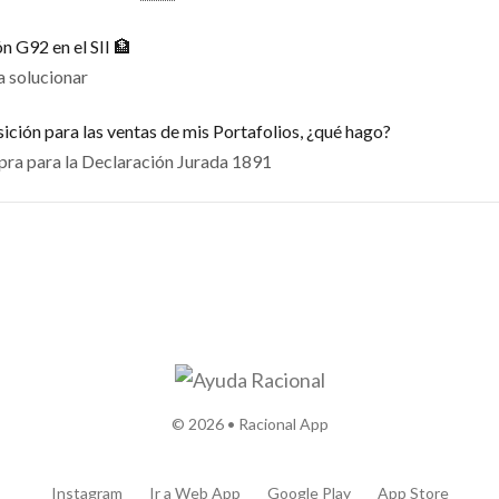
n G92 en el SII 🏦
a solucionar
isición para las ventas de mis Portafolios, ¿qué hago?
ra para la Declaración Jurada 1891
© 2026 • Racional App
Instagram
Ir a Web App
Google Play
App Store