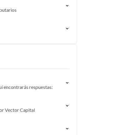
butarios
uí encontrarás respuestas:
por Vector Capital